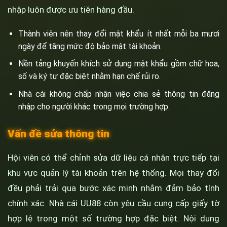
nhập luôn được ưu tiên hàng đầu.
Thành viên nên thay đổi mật khẩu ít nhất mỗi ba mươi
ngày để tăng mức độ bảo mật tài khoản.
Nền tảng khuyến khích sử dụng mật khẩu gồm chữ hoa,
số và ký tự đặc biệt nhằm hạn chế rủi ro.
Nhà cái không chấp nhận việc chia sẻ thông tin đăng
nhập cho người khác trong mọi trường hợp.
Vấn đề sửa thông tin
Hội viên có thể chỉnh sửa dữ liệu cá nhân trực tiếp tại
khu vực quản lý tài khoản trên hệ thống. Mọi thay đổi
đều phải trải qua bước xác minh nhằm đảm bảo tính
chính xác. Nhà cái UU88 còn yêu cầu cung cấp giấy tờ
hợp lệ trong một số trường hợp đặc biệt. Nội dung