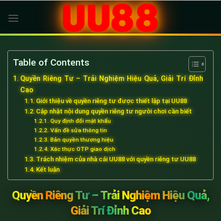
Skip
to
content
Table of Contents
Quyền Riêng Tư – Trải Nghiệm Hiệu Quả, Giải Trí Đỉnh
Cao
Giới thiệu về quyền riêng tư được thiết lập tại UU88
Cập nhật nội dung quyền riêng tư người chơi cần biết
Quy định đổi mật khẩu
Vấn đề sửa thông tin
Bản quyền thương hiệu
Xác thực OTP giao dịch
Trách nhiệm của nhà cái UU88 với quyền riêng tư UU88
Kết luận
Quyền Riêng Tư – Trải Nghiệm Hiệu Quả,
Giải Trí Đỉnh Cao