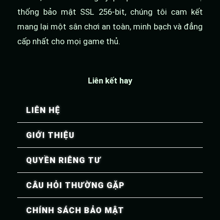
thống bảo mật SSL 256-bit,
chúng tôi cam kết
mang lại một sân chơi an toàn,
minh bạch và đẳng
cấp nhất cho mọi game thủ.
Liên kết hay
LIÊN HỆ
GIỚI THIỆU
QUYỀN RIÊNG TƯ
CÂU HỎI THƯỜNG GẶP
CHÍNH SÁCH BẢO MẬT