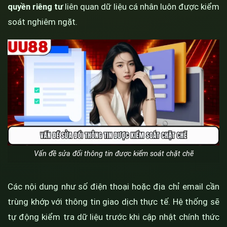
quyền riêng tư
liên quan dữ liệu cá nhân luôn được kiểm
soát nghiêm ngặt.
Vấn đề sửa đổi thông tin được kiểm soát chặt chẽ
Các nội dung như số điện thoại hoặc địa chỉ email cần
trùng khớp với thông tin giao dịch thực tế. Hệ thống sẽ
tự động kiểm tra dữ liệu trước khi cập nhật chính thức