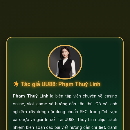
Tác giả UU88: Phạm Thuỳ Linh
Phạm Thuỳ Linh
là biên tập viên chuyên về casino
online, slot game và hướng dẫn tân thủ. Cô có kinh
nghiệm xây dựng nội dung chuẩn SEO trong lĩnh vực
cá cược và giải trí số. Tại UU88, Thuỳ Linh chịu trách
nhiệm biên soạn các bài viết hướng dẫn chi tiết, đánh