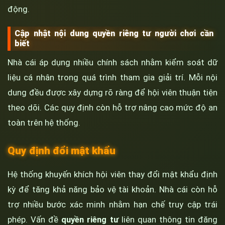
động.
Cập nhật nội dung quyền riêng tư người chơi cần
biết
Nhà cái áp dụng nhiều chính sách nhằm kiểm soát dữ
liệu cá nhân trong quá trình tham gia giải trí. Mỗi nội
dung đều được xây dựng rõ ràng để hội viên thuận tiện
theo dõi. Các quy định còn hỗ trợ nâng cao mức độ an
toàn trên hệ thống.
Quy định đổi mật khẩu
Hệ thống khuyến khích hội viên thay đổi mật khẩu định
kỳ để tăng khả năng bảo vệ tài khoản. Nhà cái còn hỗ
trợ nhiều bước xác minh nhằm hạn chế truy cập trái
phép. Vấn đề
quyền riêng tư
liên quan thông tin đăng