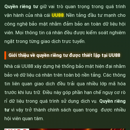
Quyền riêng tư
giữ vai trò quan trọng trong quá trình
vận hành của nhà cái
UU88
. Nền tảng đầu tư mạnh cho
công nghệ bảo mật nhằm đảm bảo an toàn dữ liệu hội
viên. Mọi thông tin cá nhân đều được kiểm soát nghiêm
ngặt trong từng giao dịch trực tuyến.
Giới thiệu về quyền riêng tư được thiết lập tại UU88
Nhà cái UU88 xây dựng hệ thống bảo mật hiện đại nhằm
bảo vệ dữ liệu cá nhân trên toàn bộ nền tảng. Các thông
tin liên quan giao dịch đều trải qua nhiều lớp mã hóa
trước khi lưu trữ. Điều này góp phần hạn chế nguy cơ rò
rỉ dữ liệu trong quá trình sử dụng dịch vụ.
Quyền riêng
tư
vì vậy trở thành chính sách quan trọng được nhiều
hội viên quan tâm.