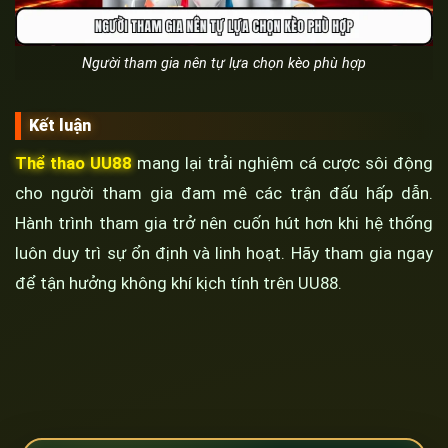
Người tham gia nên tự lựa chọn kèo phù hợp
Kết luận
Thể thao UU88
mang lại trải nghiệm cá cược sôi động
cho người tham gia đam mê các trận đấu hấp dẫn.
Hành trình tham gia trở nên cuốn hút hơn khi hệ thống
luôn duy trì sự ổn định và linh hoạt. Hãy tham gia ngay
để tận hưởng không khí kịch tính trên UU88.