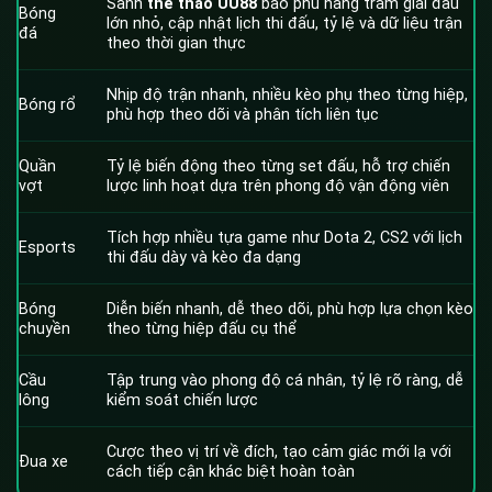
Sảnh
thể thao UU88
bao phủ hàng trăm giải đấu
Bóng
lớn nhỏ, cập nhật lịch thi đấu, tỷ lệ và dữ liệu trận
đá
theo thời gian thực
Nhịp độ trận nhanh, nhiều kèo phụ theo từng hiệp,
Bóng rổ
phù hợp theo dõi và phân tích liên tục
Quần
Tỷ lệ biến động theo từng set đấu, hỗ trợ chiến
vợt
lược linh hoạt dựa trên phong độ vận động viên
Tích hợp nhiều tựa game như Dota 2, CS2 với lịch
Esports
thi đấu dày và kèo đa dạng
Bóng
Diễn biến nhanh, dễ theo dõi, phù hợp lựa chọn kèo
chuyền
theo từng hiệp đấu cụ thể
Cầu
Tập trung vào phong độ cá nhân, tỷ lệ rõ ràng, dễ
lông
kiểm soát chiến lược
Cược theo vị trí về đích, tạo cảm giác mới lạ với
Đua xe
cách tiếp cận khác biệt hoàn toàn