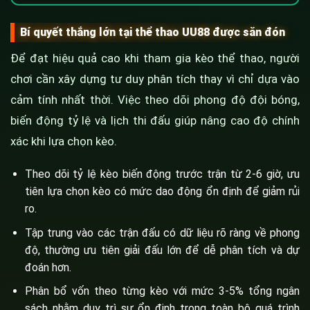
Bí quyết thắng lớn tại thể thao UU88 được săn đón
Để đạt hiệu quả cao khi tham gia kèo thể thao, người
chơi cần xây dựng tư duy phân tích thay vì chỉ dựa vào
cảm tính nhất thời. Việc theo dõi phong độ đội bóng,
biến động tỷ lệ và lịch thi đấu giúp nâng cao độ chính
xác khi lựa chọn kèo.
Theo dõi tỷ lệ kèo biến động trước trận từ 2-6 giờ, ưu
tiên lựa chọn kèo có mức dao động ổn định để giảm rủi
ro.
Tập trung vào các trận đấu có dữ liệu rõ ràng về phong
độ, thường ưu tiên giải đấu lớn để dễ phân tích và dự
đoán hơn.
Phân bổ vốn theo từng kèo với mức 3-5% tổng ngân
sách nhằm duy trì sự ổn định trong toàn bộ quá trình