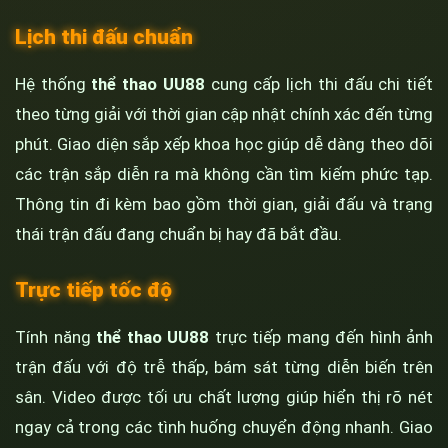
Lịch thi đấu chuẩn
Hệ thống
thể thao UU88
cung cấp lịch thi đấu chi tiết
theo từng giải với thời gian cập nhật chính xác đến từng
phút. Giao diện sắp xếp khoa học giúp dễ dàng theo dõi
các trận sắp diễn ra mà không cần tìm kiếm phức tạp.
Thông tin đi kèm bao gồm thời gian, giải đấu và trạng
thái trận đấu đang chuẩn bị hay đã bắt đầu.
Trực tiếp tốc độ
Tính năng
thể thao UU88
trực tiếp mang đến hình ảnh
trận đấu với độ trễ thấp, bám sát từng diễn biến trên
sân. Video được tối ưu chất lượng giúp hiển thị rõ nét
ngay cả trong các tình huống chuyển động nhanh. Giao