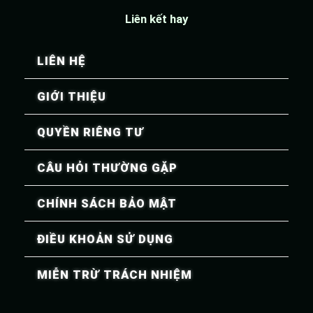
Liên kết hay
LIÊN HỆ
GIỚI THIỆU
QUYỀN RIÊNG TƯ
CÂU HỎI THƯỜNG GẶP
CHÍNH SÁCH BẢO MẬT
ĐIỀU KHOẢN SỬ DỤNG
MIỄN TRỪ TRÁCH NHIỆM