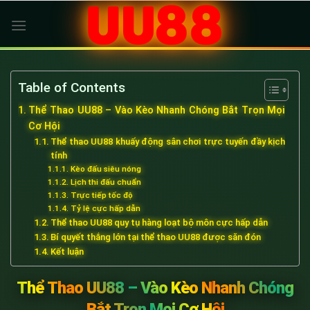
Skip
to
content
Table of Contents
Thể Thao UU88 – Vào Kèo Nhanh Chóng Bắt Trọn Mọi
Cơ Hội
Thể thao UU88 khuấy động sân chơi trực tuyến đầy kịch
tính
Kèo đấu siêu nóng
Lịch thi đấu chuẩn
Trực tiếp tốc độ
Tỷ lệ cực hấp dẫn
Thể thao UU88 quy tụ hàng loạt bộ môn cực hấp dẫn
Bí quyết thắng lớn tại thể thao UU88 được săn đón
Kết luận
Thể Thao UU88 – Vào Kèo Nhanh Chóng
Bắt Trọn Mọi Cơ Hội