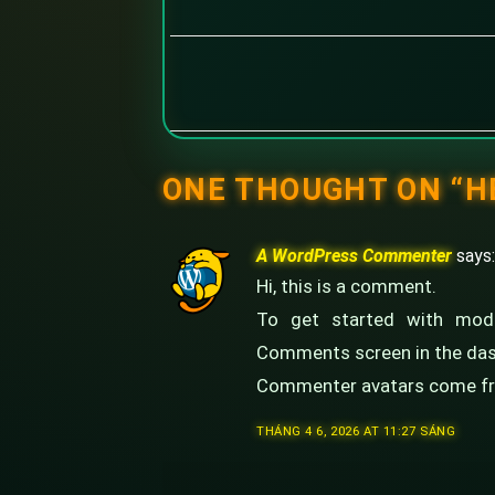
ONE THOUGHT ON “
H
A WordPress Commenter
says:
Hi, this is a comment.
To get started with moder
Comments screen in the da
Commenter avatars come 
THÁNG 4 6, 2026 AT 11:27 SÁNG