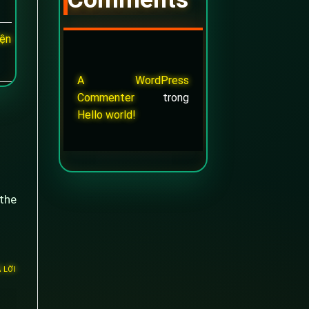
iện
A WordPress
Commenter
trong
Hello world!
the
 LỜI