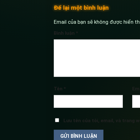
Để lại một bình luận
Email của bạn sẽ không được hiển thị
Bình luận
*
Tên
*
Em
Lưu tên của tôi, email, và trang w