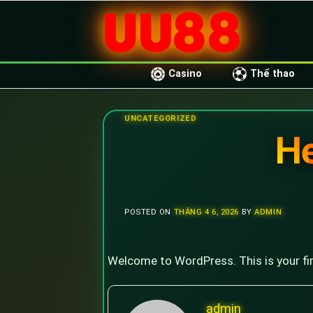
Skip
to
content
Casino
Thể thao
UNCATEGORIZED
He
POSTED ON
THÁNG 4 6, 2026
BY
ADMIN
Welcome to WordPress. This is your first
admin