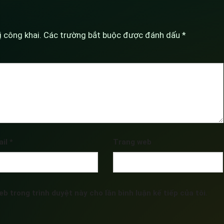
 công khai.
Các trường bắt buộc được đánh dấu
*
ail
*
Trang web
eb trong trình duyệt này cho lần bình luận kế tiếp của tôi.