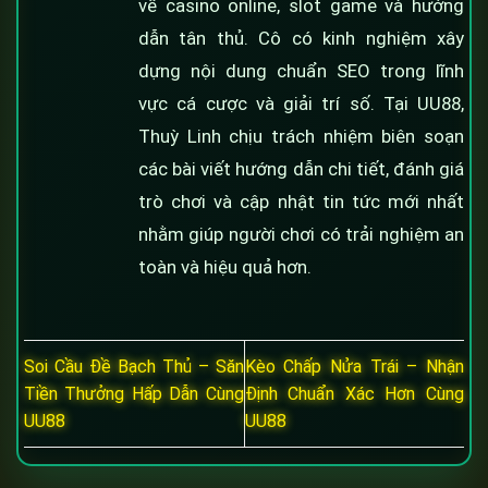
về casino online, slot game và hướng
dẫn tân thủ. Cô có kinh nghiệm xây
dựng nội dung chuẩn SEO trong lĩnh
vực cá cược và giải trí số. Tại UU88,
Thuỳ Linh chịu trách nhiệm biên soạn
các bài viết hướng dẫn chi tiết, đánh giá
trò chơi và cập nhật tin tức mới nhất
nhằm giúp người chơi có trải nghiệm an
toàn và hiệu quả hơn.
Soi Cầu Đề Bạch Thủ – Săn
Kèo Chấp Nửa Trái – Nhận
Tiền Thưởng Hấp Dẫn Cùng
Định Chuẩn Xác Hơn Cùng
UU88
UU88