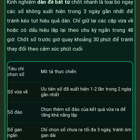
Kinh nghiệm
dàn đề bất tử
chốt nhanh là loại bỏ ngay
các số không xuất hiện trong 3 ngày gần nhất để
tránh kéo tụt hiệu quả dàn. Chỉ giữ lại các cặp vừa về
hoặc có dấu hiệu lặp lại theo chu kỳ ngắn trong 48
giờ. Chốt số trước giờ quay khoảng 30 phút để tránh
thay đổi theo cảm xúc phút cuối.
Tiêu chí
Mô tả thực chiến
chọn số
Ưu tiên số đã xuất hiện 1-2 lần trong 2 ngày
Số vừa về
gần nhất
Chọn thêm số đảo của kết quả vừa ra để
Số đảo
tăng khả năng lặp
Số gan
Chỉ chọn số chưa ra tối đa 3 ngày, tránh ôm
ngắn
gan dài