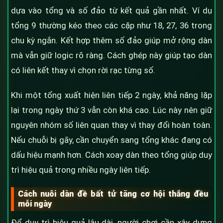
dựa vào tổng và số đảo từ kết quả gần nhất. Ví dụ
tổng 9 thường kéo theo các cặp như 18, 27, 36 trong
chu kỳ ngắn. Kết hợp thêm số đảo giúp mở rộng dàn
mà vẫn giữ logic rõ ràng. Cách ghép này giúp tạo dàn
có liên kết thay vì chọn rời rạc từng số.
Khi một tổng xuất hiện liên tiếp 2 ngày, khả năng lặp
lại trong ngày thứ 3 vẫn còn khá cao. Lúc này nên giữ
nguyên nhóm số liên quan thay vì thay đổi hoàn toàn.
Nếu chuỗi bị gãy, cần chuyển sang tổng khác đang có
dấu hiệu mạnh hơn. Cách xoay dàn theo tổng giúp duy
trì hiệu quả trong nhiều ngày liên tiếp.
Cách nuôi dàn đề bất tử tăng cơ hội thắng đều
mỗi ngày
Để duy trì hiệu quả lâu dài, người chơi cần xây dựng