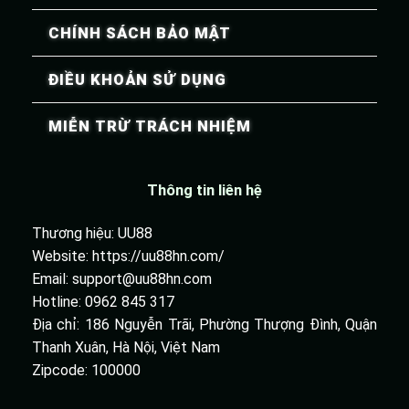
CHÍNH SÁCH BẢO MẬT
ĐIỀU KHOẢN SỬ DỤNG
MIỄN TRỪ TRÁCH NHIỆM
Thông tin liên hệ
Thương hiệu: UU88
Website: https://uu88hn.com/
Email:
support@uu88hn.com
Hotline: 0962 845 317
Địa chỉ: 186 Nguyễn Trãi, Phường Thượng Đình, Quận
Thanh Xuân, Hà Nội, Việt Nam
Zipcode: 100000