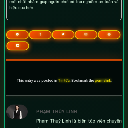
mới nhất nhằm giúp người chơi có trải nghiệm an toàn và
hiệu quả hơn.
This entry was posted in
Tin tức
. Bookmark the
permalink
.
PHẠM THÙY LINH
Phạm Thuỳ Linh là biên tập viên chuyên