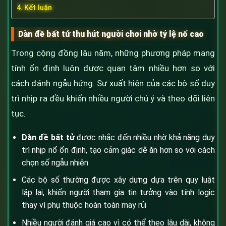
Kết luận
Dàn đề bất tử thu hút người chơi nhờ tỷ lệ nổ cao
Trong cộng đồng lâu năm, những phương pháp mang
tính ổn định luôn được quan tâm nhiều hơn so với
cách đánh ngẫu hứng. Sự xuất hiện của các bộ số duy
trì nhịp ra đều khiến nhiều người chú ý và theo dõi liên
tục.
Dàn đề bất tử
được nhắc đến nhiều nhờ khả năng duy
trì nhịp nổ ổn định, tạo cảm giác dễ ăn hơn so với cách
chọn số ngẫu nhiên
Các bộ số thường được xây dựng dựa trên quy luật
lặp lại, khiến người tham gia tin tưởng vào tính logic
thay vì phụ thuộc hoàn toàn may rủi
Nhiều người đánh giá cao vì có thể theo lâu dài, không