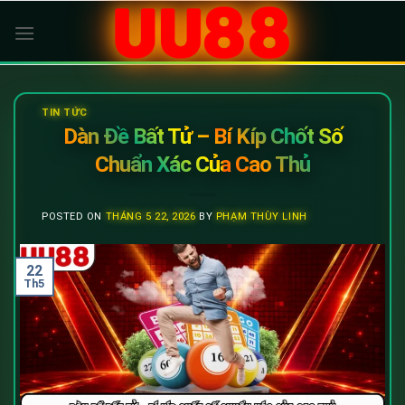
Skip
to
content
TIN TỨC
Dàn Đề Bất Tử – Bí Kíp Chốt Số
Chuẩn Xác Của Cao Thủ
POSTED ON
THÁNG 5 22, 2026
BY
PHẠM THÙY LINH
22
Th5