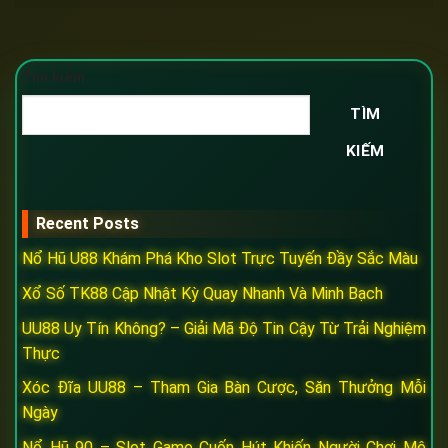
Tìm kiếm
TÌM
KIẾM
Recent Posts
Nổ Hũ U88 Khám Phá Kho Slot Trực Tuyến Đầy Sắc Màu
Xổ Số TK88 Cập Nhật Kỳ Quay Nhanh Và Minh Bạch
UU88 Uy Tín Không? – Giải Mã Độ Tin Cậy Từ Trải Nghiệm
Thực
Xóc Đĩa UU88 – Tham Gia Bàn Cược, Săn Thưởng Mỗi
Ngày
Nổ Hũ 90 – Slot Game Cuốn Hút Khiến Người Chơi Mê