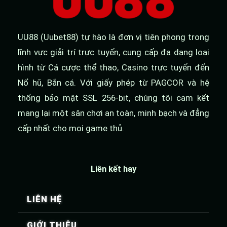
UU88 (Uubet88) tự hào là đơn vị tiên phong trong
lĩnh vực giải trí trực tuyến,
cung cấp đa dạng loại
hình từ Cá cược thể thao,
Casino trực tuyến đến
Nổ hũ,
Bắn cá.
Với giấy phép từ PAGCOR và hệ
thống bảo mật SSL 256-bit,
chúng tôi cam kết
mang lại một sân chơi an toàn,
minh bạch và đẳng
cấp nhất cho mọi game thủ.
Liên kết hay
LIÊN HỆ
GIỚI THIỆU