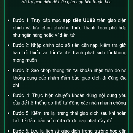
Hỗ trợ giao diện dễ hiểu giúp nạp tiền thuận tiện
Bước 1: Truy cập mục
nạp tiền UU88
trên giao diện
chính và lựa chọn phương thức thanh toán phù hợp
như ngân hàng hoặc ví điện tử
Bước 2: Nhập chính xác số tiền cần nạp, kiểm tra giới
hạn tối thiểu và tối đa để tránh phát sinh lỗi không
mong muốn
Bước 3: Sao chép thông tin tài khoản nhận tiền do hệ
thống cung cấp nhằm đảm bảo giao dịch đi đúng địa
chỉ
Bước 4: Thực hiện chuyển khoản đúng nội dung yêu
cầu để hệ thống có thể tự động xác nhận nhanh chóng
Bước 5: Kiểm tra lại trạng thái giao dịch sau khi hoàn
tất để đảm bảo số dư đã được cập nhật đầy đủ
Bước 6: Lưu lại lịch sử giao dịch trong trường hợp cần