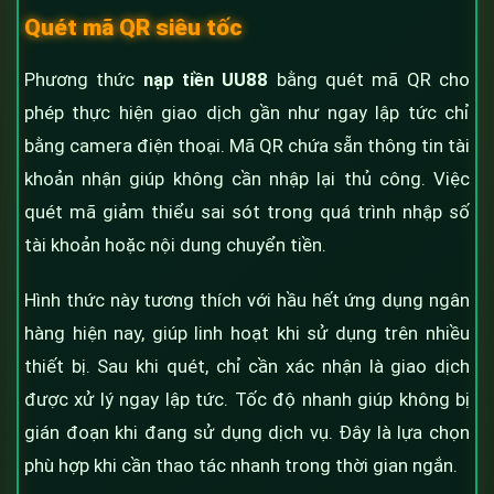
Quét mã QR siêu tốc
Phương thức
nạp tiền UU88
bằng quét mã QR cho
phép thực hiện giao dịch gần như ngay lập tức chỉ
bằng camera điện thoại. Mã QR chứa sẵn thông tin tài
khoản nhận giúp không cần nhập lại thủ công. Việc
quét mã giảm thiểu sai sót trong quá trình nhập số
tài khoản hoặc nội dung chuyển tiền.
Hình thức này tương thích với hầu hết ứng dụng ngân
hàng hiện nay, giúp linh hoạt khi sử dụng trên nhiều
thiết bị. Sau khi quét, chỉ cần xác nhận là giao dịch
được xử lý ngay lập tức. Tốc độ nhanh giúp không bị
gián đoạn khi đang sử dụng dịch vụ. Đây là lựa chọn
phù hợp khi cần thao tác nhanh trong thời gian ngắn.