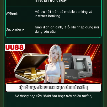
nhiều lần trong ngày
Hỗ trợ tốt trên cả mobile banking và
VPBank
internet banking
Giao dịch ổn định, ít lỗi khi nhập đúng nội
Sacombank
dung yêu cầu
Hệ thống nạp tiền UU88 linh hoạt trên nhiều thiết bị