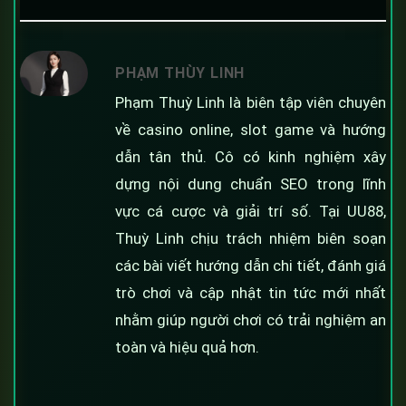
PHẠM THÙY LINH
Phạm Thuỳ Linh là biên tập viên chuyên
về casino online, slot game và hướng
dẫn tân thủ. Cô có kinh nghiệm xây
dựng nội dung chuẩn SEO trong lĩnh
vực cá cược và giải trí số. Tại UU88,
Thuỳ Linh chịu trách nhiệm biên soạn
các bài viết hướng dẫn chi tiết, đánh giá
trò chơi và cập nhật tin tức mới nhất
nhằm giúp người chơi có trải nghiệm an
toàn và hiệu quả hơn.