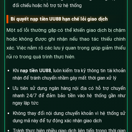
đối chiếu hoặc hỗ trợ từ hệ thống
Bí quyết nạp tiền UU88 hạn chế lỗi giao dịch
Một số lỗi thường gặp có thể khiến giao dịch bị chậm
hoặc không được ghi nhận nếu thao tác thiếu chính
xác. Việc nắm rõ các lưu ý quan trọng giúp giảm thiểu
rủi ro trong quá trình thực hiện.
Khi
nạp tiền UU88
, luôn kiểm tra kỹ thông tin tài khoản
nhận để tránh chuyển nhầm gây mất thời gian xử lý
Ưu tiên sử dụng ngân hàng nội địa có hỗ trợ chuyển
nhanh 24/7 để đảm bảo tiền vào hệ thống gần như
ngay lập tức
Không thay đổi nội dung chuyển khoản vì hệ thống sử
dụng mã này để tự động xác nhận giao dịch
Tránh thực hiện nhiều giao dịch liên tiếp trong thời gian