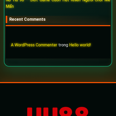
Mẩn
Recent Comments
A WordPress Commenter
trong
Hello world!