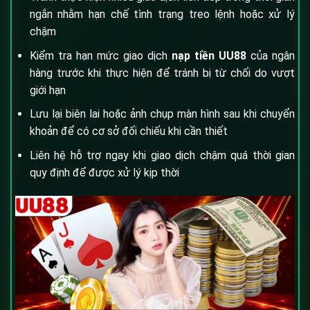
ngắn nhằm hạn chế tình trạng treo lệnh hoặc xử lý
chậm
Kiểm tra hạn mức giao dịch
nạp tiền UU88
của ngân
hàng trước khi thực hiện để tránh bị từ chối do vượt
giới hạn
Lưu lại biên lai hoặc ảnh chụp màn hình sau khi chuyển
khoản để có cơ sở đối chiếu khi cần thiết
Liên hệ hỗ trợ ngay khi giao dịch chậm quá thời gian
quy định để được xử lý kịp thời