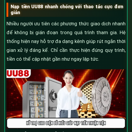
Nạp tiền UU88 nhanh chóng với thao tác cực đơn
giản
Nhiều người ưu tiên các phương thức giao dịch nhanh
để không bị gián đoạn trong quá trình tham gia. Hệ
thống hiện nay hỗ trợ đa dạng kênh giúp rút ngắn thời
gian xử lý đáng kể. Chỉ cần thực hiện đúng quy trình,
tiền có thể cập nhật gần như ngay lập tức.