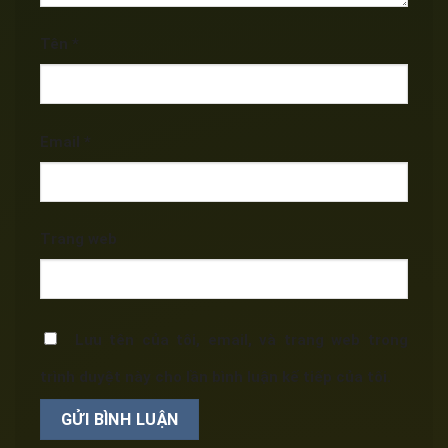
Tên
*
Email
*
Trang web
Lưu tên của tôi, email, và trang web trong
trình duyệt này cho lần bình luận kế tiếp của tôi.