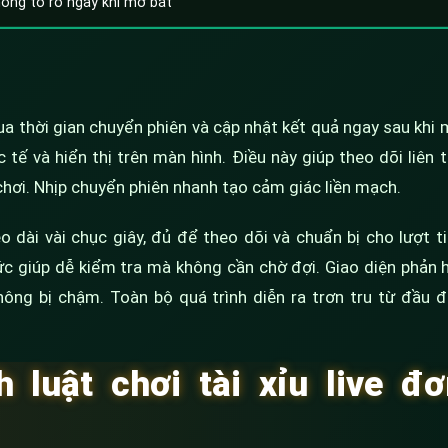
óng to rõ ngay khi mở bát
a thời gian chuyển phiên và cập nhật kết quả ngay sau khi
 tế và hiển thị trên màn hình. Điều này giúp theo dõi liên 
hơi. Nhịp chuyển phiên nhanh tạo cảm giác liền mạch.
o dài vài chục giây, đủ để theo dõi và chuẩn bị cho lượt t
tức giúp dễ kiểm tra mà không cần chờ đợi. Giao diện phản 
hông bị chậm. Toàn bộ quá trình diễn ra trơn tru từ đầu 
luật chơi tài xỉu live đơ