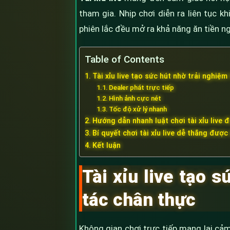
tham gia. Nhịp chơi diễn ra liên tục k
phiên lắc đều mở ra khả năng ăn tiền n
Table of Contents
Tài xỉu live tạo sức hút nhờ trải nghiệ
Dealer phát trực tiếp
Hình ảnh cực nét
Tốc độ xử lý nhanh
Hướng dẫn nhanh luật chơi tài xỉu live 
Bí quyết chơi tài xỉu live dễ thắng đượ
Kết luận
Tài xỉu live tạo 
tác chân thực
Không gian chơi trực tiếp mang lại cảm