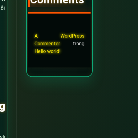
Mỗi
A WordPress
Commenter
trong
Hello world!
ng
 và