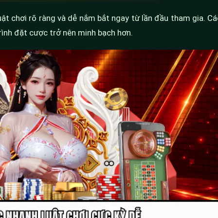
luật chơi rõ ràng và dễ nắm bắt ngay từ lần đầu tham gia. C
trình đặt cược trở nên minh bạch hơn.