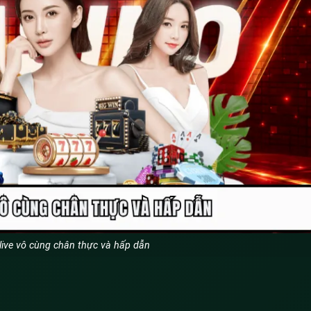
 live vô cùng chân thực và hấp dẫn