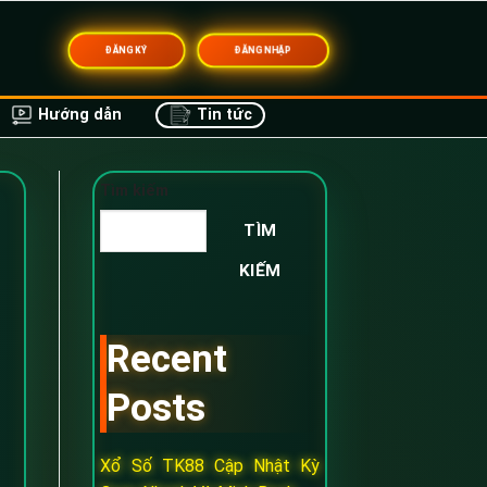
ĐĂNG KÝ
ĐĂNG NHẬP
Hướng dẫn
Tin tức
Tìm kiếm
TÌM
KIẾM
Recent
Posts
Xổ Số TK88 Cập Nhật Kỳ