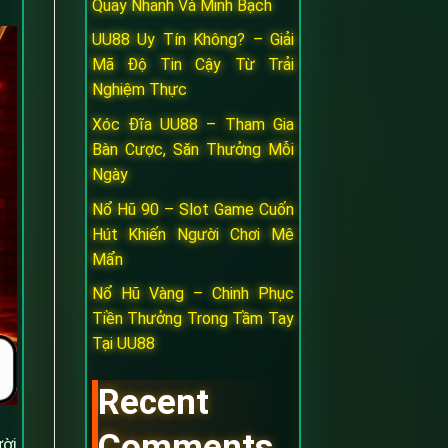
Quay Nhanh Và Minh Bạch
UU88 Uy Tín Không? – Giải
Mã Độ Tin Cậy Từ Trải
Nghiệm Thực
Xóc Đĩa UU88 – Tham Gia
Bàn Cược, Săn Thưởng Mỗi
Ngày
Nổ Hũ 90 – Slot Game Cuốn
Hút Khiến Người Chơi Mê
Mẩn
Nổ Hũ Vàng – Chinh Phục
Tiền Thưởng Trong Tầm Tay
Tại UU88
Recent
Comments
ời