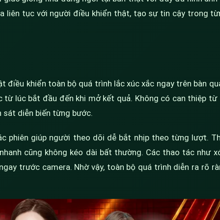
 liên tục với người điều khiển thật, tạo sự tin cậy trong t
t điều khiển toàn bộ quá trình lắc xúc xắc ngay trên bàn qu
c từ lúc bắt đầu đến khi mở kết quả. Không có can thiệp từ
 sát diễn biến từng bước.
ác phiên giúp người theo dõi dễ bắt nhịp theo từng lượt. T
nhanh cũng không kéo dài bất thường. Các thao tác như x
ngay trước camera. Nhờ vậy, toàn bộ quá trình diễn ra rõ r