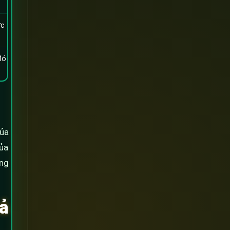
ợc
đó
của
của
èng
ả