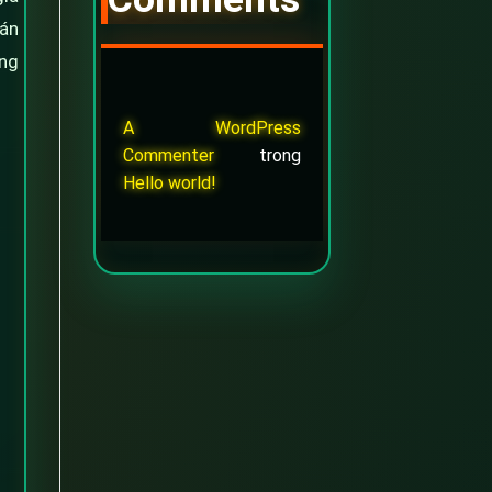
oán
ộng
A WordPress
Commenter
trong
Hello world!