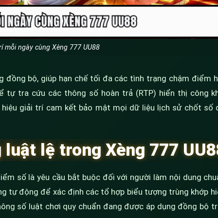
trí mỗi ngày cùng Xèng 777 UU88
g đồng bộ, giúp hạn chế tối đa các tình trạng chậm điểm 
ể tự tra cứu các thông số hoàn trả (RTP) hiển thị công k
 hiệu giải trí cam kết bảo mật mọi dữ liệu lịch sử chốt số
 luật lệ trong Xèng 777 UU8
iểm số là yêu cầu bắt buộc đối với người làm nội dung ch
g tự động để xác định các tổ hợp biểu tượng trùng khớp h
c thông số luật chơi quy chuẩn đang được áp dụng đồng bộ t