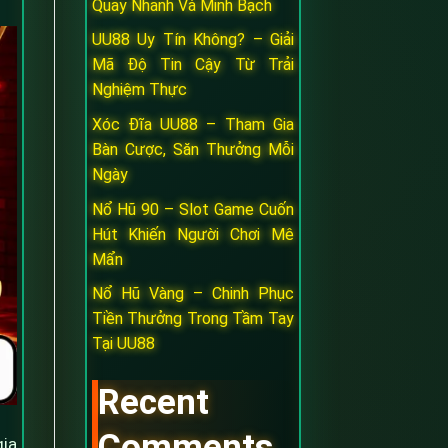
Quay Nhanh Và Minh Bạch
UU88 Uy Tín Không? – Giải
Mã Độ Tin Cậy Từ Trải
Nghiệm Thực
Xóc Đĩa UU88 – Tham Gia
Bàn Cược, Săn Thưởng Mỗi
Ngày
Nổ Hũ 90 – Slot Game Cuốn
Hút Khiến Người Chơi Mê
Mẩn
Nổ Hũ Vàng – Chinh Phục
Tiền Thưởng Trong Tầm Tay
Tại UU88
Recent
Comments
gia