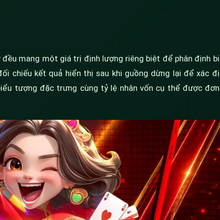
 đều mang một giá trị định lượng riêng biệt để phân định b
đối chiếu kết quả hiển thị sau khi guồng dừng lại để xác đ
biểu tượng đặc trưng cùng tỷ lệ nhân vốn cụ thể được đơn