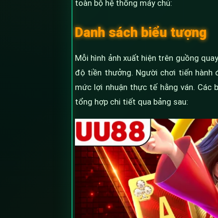
toàn bộ hệ thống máy chủ:
Danh sách biểu tượng
Mỗi hình ảnh xuất hiện trên guồng quay
độ tiền thưởng. Người chơi tiến hành 
mức lợi nhuận thực tế hằng ván. Các 
tổng hợp chi tiết qua bảng sau: