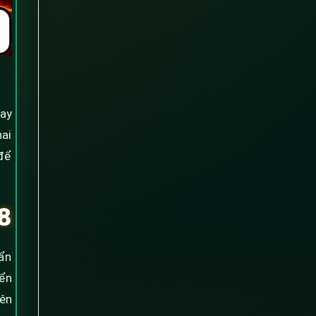
hay
hai
 để
8
uẩn
iển
rên