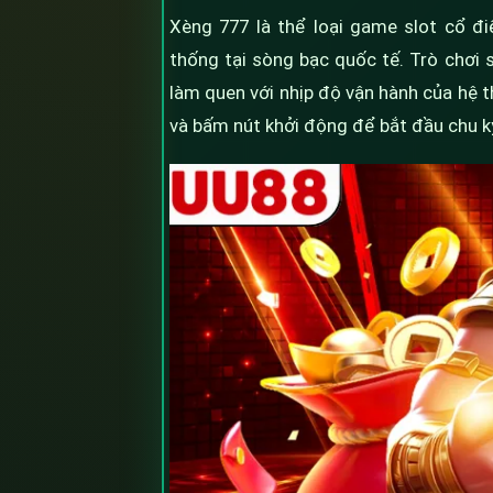
Xèng 777 là thể loại game slot cổ 
thống tại sòng bạc quốc tế. Trò chơi 
làm quen với nhịp độ vận hành của hệ 
và bấm nút khởi động để bắt đầu chu k