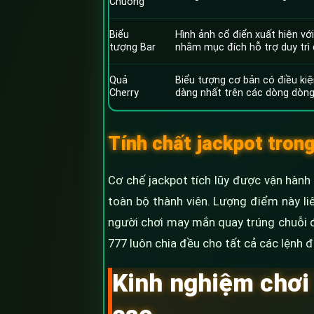
Chuông
Biểu
Hình ảnh cổ điển xuất hiện vớ
tượng Bar
nhằm mục đích hỗ trợ duy trì
Quả
Biểu tượng cơ bản có điều kiệ
Cherry
dàng nhất trên các dòng dòng
Tính chất jackpot tron
Cơ chế jackpot tích lũy được vận hành
toàn bộ thành viên. Lượng điểm này liê
người chơi may mắn quay trúng chuỗi đ
777 luôn chia đều cho tất cả các lệnh đ
Kinh nghiệm chơi